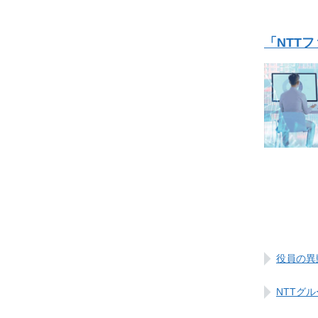
「NTT
役員の異
NTTグ