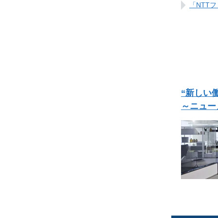
「NTT
“新しい
～ニュー