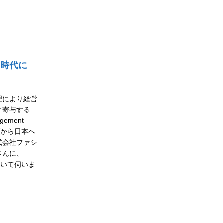
つ時代に
理により経営
に寄与する
agement
ダから日本へ
式会社ファシ
さんに、
ついて伺いま