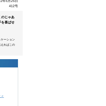
22年5月25日
412号
くのじゃあ
手を喜ばせ
ニケーション
伝えればこの
こと