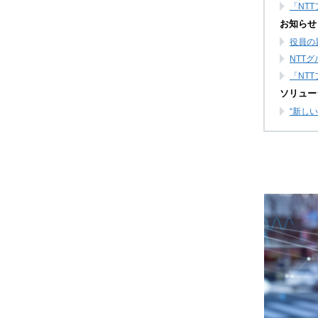
「NT
お知らせ
役員の
NTT
「NT
ソリュー
“新し