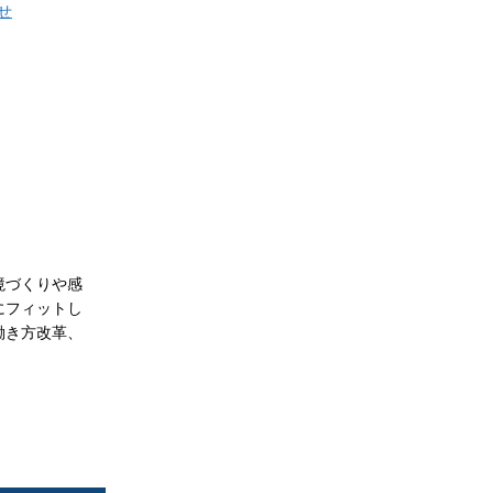
せ
境づくりや感
にフィットし
働き方改革、