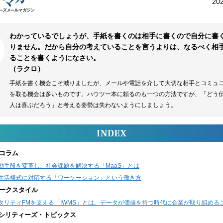
20
わかっているでしょうが、手紙を書くのは相手に書くので自分に書
りません。だから自分の考えていることを言うよりは、なるべく相
ることを書くようになさい。
（ラクロ）
手紙を書く機会こそ減りましたが、メールや電話を介して大切な相手とコミュ
を取る機会は多いものです。ハウツー本に頼るのも一つの方法ですが、「どう
人は喜ぶだろう」と考える姿勢は失わないようにしましょう。
コラム
動手段を変革し、社会課題を解決する「MaaS」とは
生活様式に対応する「ワーケーション」という働き方
ークスタイル
タリティFMを支える「IWMS」とは。データが価値を持つ時代に企業が取り組める
ァシリティーズ・トピックス