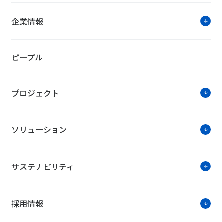
企業情報
ピープル
プロジェクト
お知らせ・ニュースリリー
ソリューション
「Sport in Life コンソーシアム」に加
サステナビリティ
「ＰＲＩＤＥ指標２０２２」において「ゴ
2022年度グッドデザイン賞の受賞につい
採用情報