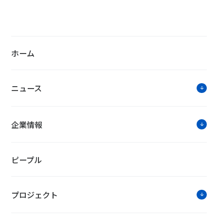
PROJECT事例
経営戦略に基づきトータルソリュ
― NTT WEST i-CAMPUS ―
2023年7月5日公開
ホーム
ニュース
企業情報
ピープル
プロジェクト