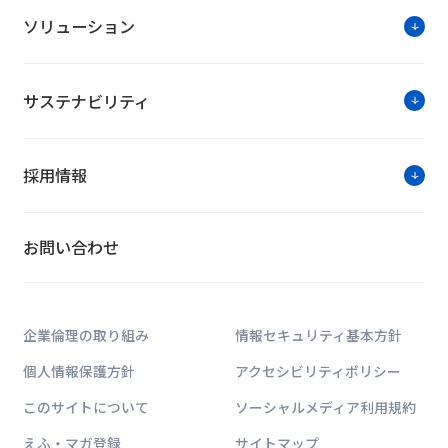
お知らせ・ニュースリリー
ソリューション
「大阪都市景観建築賞（愛称 大阪まち
サステナビリティ
無停電電源装置「FU-T3シリーズ」販売
省エネ建築物の新築・改修に取り組むメリ
採用情報
お問い合わせ
ソリューションに関す
お問い合わせは公式HPのWe
企業倫理の取り組み
情報セキュリティ基本方針
個人情報保護方針
アクセシビリティポリシー
このサイトについて
ソーシャルメディア利用規約
えふ・マガ登録
サイトマップ