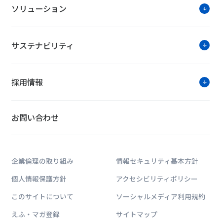
ソリューション
NTTファシリティーズ パーパスを策定
「日本建築学会作品選集」への掲載につ
サステナビリティ
難波宮跡公園北部ブロックの整備に着手
～難波宮の歴史を伝える遺構表示、公園
採用情報
お問い合わせ
ソリューションに関す
お問い合わせは公式HPのWe
企業倫理の取り組み
情報セキュリティ基本方針
個人情報保護方針
アクセシビリティポリシー
このサイトについて
ソーシャルメディア利用規約
えふ・マガ登録
サイトマップ