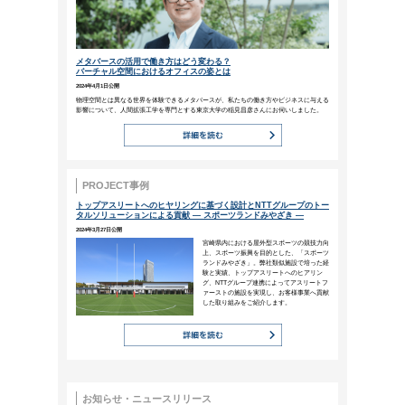
何方（いずかた）をも捨てじと
心にとり持ちては、
一事も成るべからず
（吉田兼好）
あれこれ手を付けて取捨選択をしな
何かを選ぶことは、何かを捨てるこ
ビジネスコラム