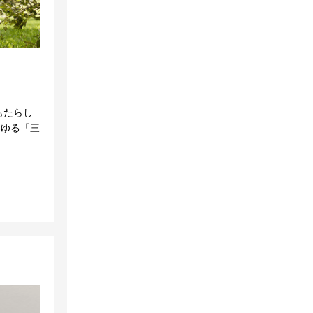
もたらし
わゆる「三