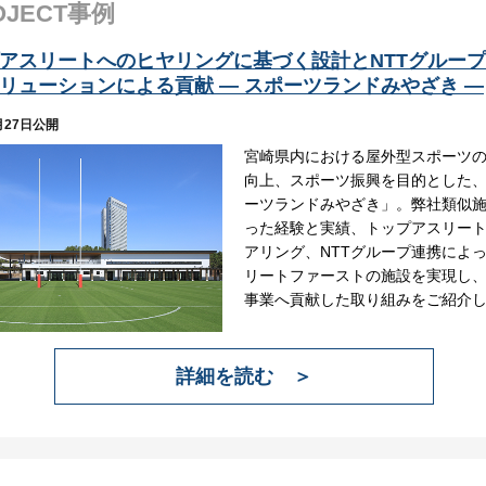
OJECT事例
アスリートへのヒヤリングに基づく設計とNTTグルー
リューションによる貢献 ― スポーツランドみやざき ―
月27日公開
宮崎県内における屋外型スポーツ
向上、スポーツ振興を目的とした
ーツランドみやざき」。弊社類似
った経験と実績、トップアスリー
アリング、NTTグループ連携によ
リートファーストの施設を実現し
事業へ貢献した取り組みをご紹介
詳細を読む ＞