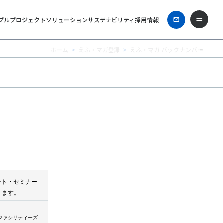
プル
プロジェクト
ソリューション
サステナビリティ
採用情報
ホーム
えふ・マガ登録
えふ・マガ バックナンバー
ント・セミナー
ります。
Tファシリティーズ