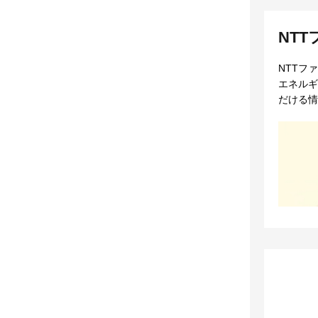
NT
NTTフ
エネルギ
だける情