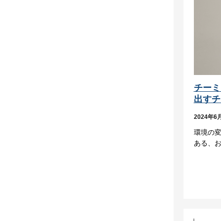
チーミ
出すチ
2024年6
環境の
ある、