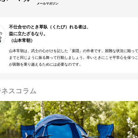
メールマガジン
不仕合せのとき草臥（くたび）れる者は、
益に立たざるなり。
（山本常朝）
山本常朝は、武士の心がけを記した「葉隠」の作者です。困難な状況に陥っ
までと同じように振る舞って行動しましょう。辛いときにこそ平常心を保つ
が困難を乗り越えるためには必要なのです。
ジネスコラム