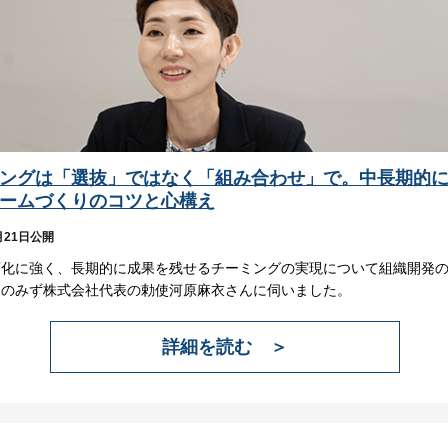
ングは「選抜」ではなく「組み合わせ」で。中長期的
ームづくりのコツと心構え
月21日公開
変化に強く、長期的に成果を残せるチーミングの実現について組織開発
おのみず株式会社代表の勅使河原麻衣さんに伺いました。
詳細を読む ＞