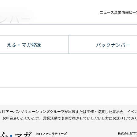
ニュース
企業情報
ピー
ンバー
えふ・マガ登録
バックナンバー
NTTアーバンソリューションズグループが出展または主催・協賛した展示会、イベ
、お申込みいただいた方、営業活動で名刺交換させていただいた方にお送りしてお
株式会社NT
NTTファシリティーズ