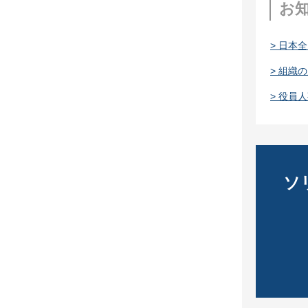
お
> 日本
> 組織
> 役員
ソ