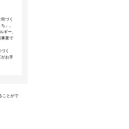
な街づく
まち」。
ネルギー、
新事業で
来づく
ズがお手
ることがで