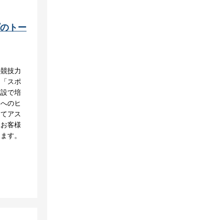
プのトー
の競技力
、「スポ
施設で培
トへのヒ
ってアス
、お客様
します。