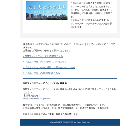
複雑で不確実な時代に発揮される
2024年11月1日公開
企業や個人はどのように未来を見通し、自ら
やキャリアデザインなどデザインのビジネス
部教授・岩嵜博論さんにお話を伺いました。
詳細を
PROJECT事例