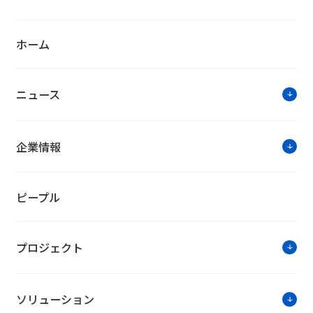
まちの中心にあるNTT局舎を活か
献 ― オーベルジュほまち 三國湊
ホーム
2024年10月23日公開
ニュース
企業情報
ピープル
詳細を
プロジェクト
お知らせ・ニュースリリー
ソリューション