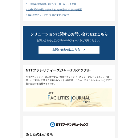
目前に迫る「2025年の崖」“崖か
2024年11月20日公開
2018年、経済産業省はDXレポートの中で企
以降、膨大な経済損失が発生すると警告しま
現した言葉です。今回は日本のDX推進におけ
す。
詳細を
ニューワークスタイル