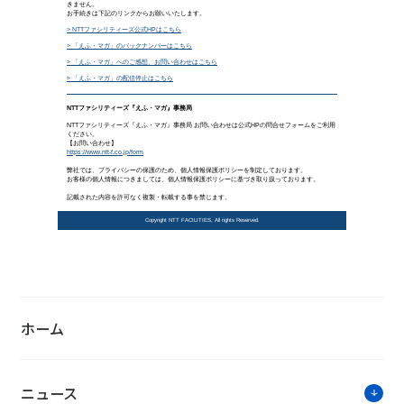
インタビュー
防災心理学者が語る「災害リスク
2025年3月29日公開
ホーム
大型地震や気候変動に起因する大規模な水害
態にどう向き合えばよいでしょうか。心理学
り組む、近畿大学生物理工学部の島崎敢准教
ニュース