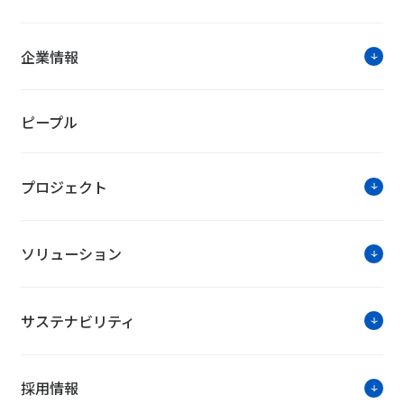
詳細を
企業情報
PROJECT事例
ピープル
建物の生涯価値を最大化する―新た
プロジェクト
2025年3月29日公開
ソリューション
サステナビリティ
採用情報
詳細を