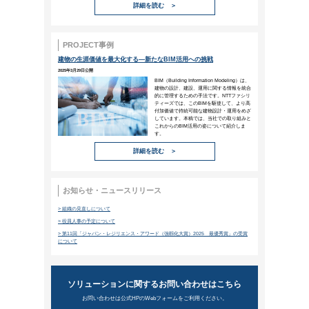
世界はどう変わる！？地球温暖化
2025年5月28日公開
世界気象機関（WMO）は2025年1月、20
表しました。今回は地球温暖化の影響で発生
します。
詳細を
ニューワークスタイル