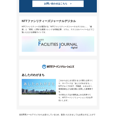
ワークプレイスはビッグデータの
2025年5月1日公開
IoTやAI関連の技術進展が続く昨今、ワー
が増えつつあります。 特にAIを用いたビ
のような影響をもたらすのでしょうか。 こ
企業担当者の役割とともに、 東京科学大学
話を伺いました。
詳細を