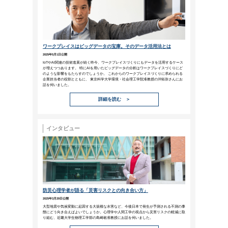
自分だけでやり遂げようとした
その功績を独り占めしようとす
偉大なリーダーではない。
（アンドリュー・カーネギー）
人間は誰しも周囲から賞賛を受けた
り占めしようとしてはいけません。
れば、やがては上司の評価にもつな
を焦らず、泰然自若に待つことこそ
せん。
ビジネスコラム