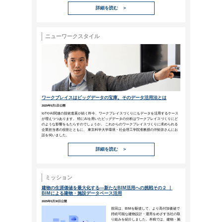
猛暑に負けない！企業に求められ
2025年6月25日公開
2025年6月1日、高温環境下で作業を行う
今回は、企業が取るべき具体的な対策や進化
詳細を
PROJECT事例
NTTファシリティーズが手掛ける
「感情を纏う建築」
2025年6月12日公開