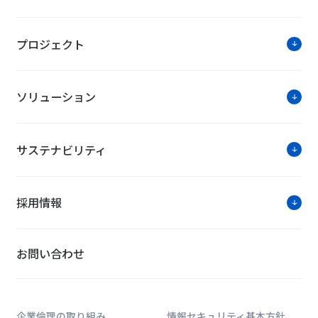
IoTやAI関連の技術進展が続く昨今、ワー
が増えつつあります。 特にAIを用いたビ
のような影響をもたらすのでしょうか。 こ
プロジェクト
企業担当者の役割とともに、 東京科学大学
話を伺いました。
ソリューション
詳細を
サステナビリティ
ミッション
採用情報
建物の生涯価値を最大化する―新た
BIMによる建物・施設データベー
お問い合わせ
2025年5月30日公開
企業倫理の取り組み
情報セキュリティ基本方針