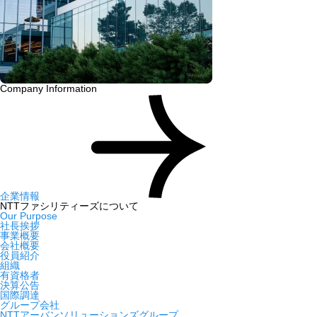
Company Information
企業情報
NTTファシリティーズについて
Our Purpose
社長挨拶
事業概要
会社概要
役員紹介
組織
有資格者
決算公告
国際調達
グループ会社
NTTアーバンソリューションズグループ