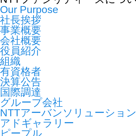
Our Purpose
社長挨拶
事業概要
会社概要
役員紹介
組織
有資格者
決算公告
国際調達
グループ会社
NTTアーバンソリューショ
アドギャラリー
ピープル