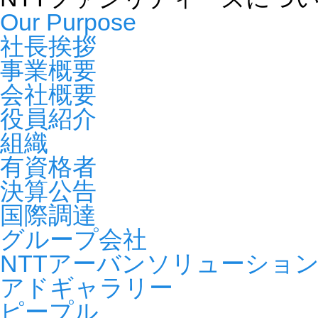
Our Purpose
社長挨拶
事業概要
会社概要
役員紹介
組織
有資格者
決算公告
国際調達
グループ会社
NTTアーバンソリューショ
アドギャラリー
ピープル