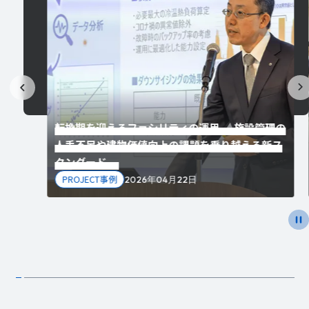
転換期を迎えるファシリティの運用 ― 施設管理の
効率
人手不足や建物価値向上の課題を乗り越える新ス
タンダード ―
PROJECT事例
2026年04月22日