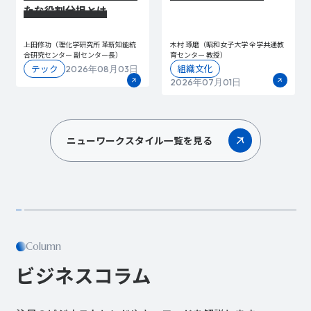
たな役割分担とは
上田修功（理化学研究所 革新知能統
木村 琢磨（昭和女子大学 全学共通教
合研究センター 副センター長）
育センター 教授）
テック
組織文化
2026年08月03日
2026年07月01日
ニューワークスタイル一覧を見る
Column
ビジネスコラム