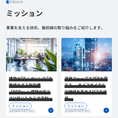
Mission
ミッション
事業を支える技術、最前線の取り組みをご紹介します。
建物の"なんかいいな"を
運用フェーズでZEBを育
数値化する新指標
てる ― ライフサイクル
「NEBs」～建物が省エ
で価値を高めるICTの活
ネ以外にもたらす非財務
用 ―
価値を可視化する～
ミッション
ミッション
2026年03月31日
2026年03月31日