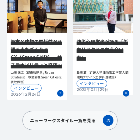
都市と建物の関係性から
防災心理学者が語る「災
語るまちづくりと
害リスクとの向き合い
GX（Green Shift）―サ
方」
ステナビリティと経済成
長を両立したポートラン
山崎 満広（都市戦略家 / Urban
島崎 敢（近畿大学 生物理工学部 人間
Strategist 株式会社Green Cities代
環境デザイン工学科 准教授）
ドの事例から－
表取締役）
インタビュー
インタビュー
2025年03月29日
2026年2月24日
ニューワークスタイル一覧を見る