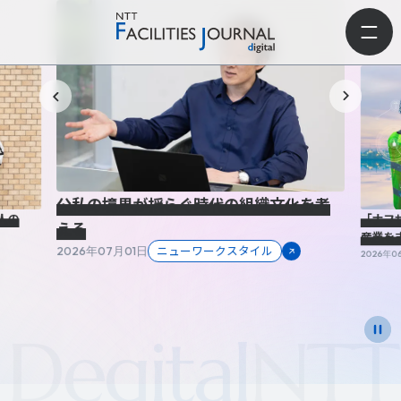
公私の境界が揺らぐ時代の組織文化を考
人の
「ナフ
える
産業を
ニューワークスタイル
2026年07月01日
2026年0
egital
NTT Fa