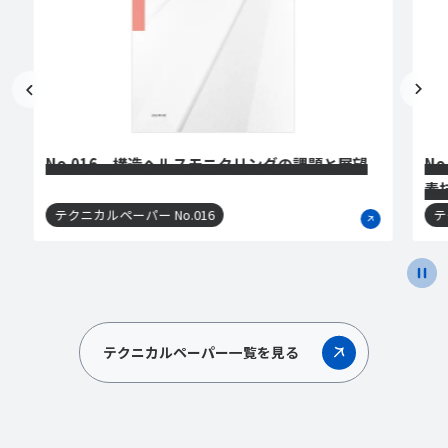
No.016 構造ヘルスモニタリングの課題と展望
N
素
水
テクニカルペーパー No.016
テ
テクニカルペーパー一覧を見る