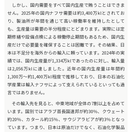
しかし、国内需要をすべて国内生産で賄うことはできま
せん。2025年の国内ナフサ需要は約3,400万klとされてお
り、製油所が年間を通じて高い稼働率を維持したとして
も、生産量は需要の半分程度にとどまります。実際には定
期修繕や設備点検による稼働停止期間もあるため、国内生
産だけで必要量を確保することは困難です。その結果、日
本は不足分を海外からの輸入に頼っています。2024年の実
績では、国内生産量が1,334万klであったのに対し、輸入量
は2,056万klに達しました。近年の国内生産量は年間約
1,300万～約1,400万kl程度で推移しており、日本の石油化
学産業は輸入ナフサによって支えられているといっても過
言ではありません。
その輸入先を見ると、中東地域が全体の7割以上を占めて
います。国別ではアラブ首長国連邦が約30％、クウェート
約20％、カタール約15％、サウジアラビアが約3％となっ
ています。つまり、日本は原油だけでなく、石油化学製品