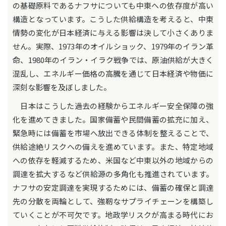
の基礎原料であるナフサについても中東への依存度が高い
構造となっています。こうした供給構造を考えると、中東
情勢の変化が日本経済に与える影響は決して小さくありま
せん。実際、1973年のオイルショック、1979年のイラン革
命、1980年のイラン・イラク戦争では、原油供給が大きく
混乱し、エネルギー価格の高騰を通じて日本経済や物価に
深刻な影響を及ぼしました。
日本はこうした過去の経験からエネルギー安全保障の強
化を進めてきました。国家備蓄や民間備蓄の拡充に加え、
緊急時には備蓄を市場へ放出できる体制を整えることで、
供給途絶リスクへの備えを進めています。また、特定地域
への依存を軽減するため、米国など中東以外の地域からの
調達を拡大するなど供給源の多角化も推進されています。
ナフサの安定調達を実現するためには、備蓄の確保と調達
先の分散を両輪として、強靭なサプライチェーンを構築し
ていくことが不可欠です。地政学リスクが高まる時代にお