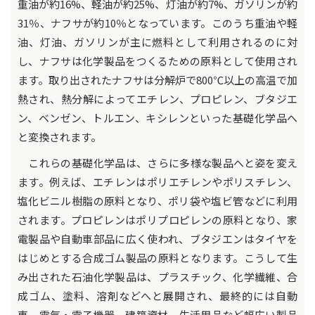
重油が約16%、軽油が約25%、灯油が約7%、ガソリンが約
31％、ナフサが約10％となっています。このうち重油や軽
油、灯油、ガソリンが主に燃料として利用されるのに対
し、ナフサは化学製品をつくるための原料として使用され
ます。取り出されたナフサは分解炉で800℃以上の高温で加
熱され、熱分解によってエチレン、プロピレン、ブタジエ
ン、ベンゼン、トルエン、キシレンといった基礎化学品へ
と変換されます。
これらの基礎化学品は、さらに多様な製品へと姿を変え
ます。例えば、エチレンはポリエチレンやポリスチレン、
塩化ビニル樹脂の原料となり、ポリ袋や塩ビ管などに利用
されます。プロピレンはポリプロピレンの原料となり、家
電製品や自動車部品に広く使われ、ブタジエンはタイヤを
はじめとする合成ゴム製品の原料となります。こうして生
み出された石油化学製品は、プラスチック、化学繊維、合
成ゴム、塗料、溶剤などへと展開され、最終的には自動
車、電気・電子機器、建築資材、生活用品など幅広い製品