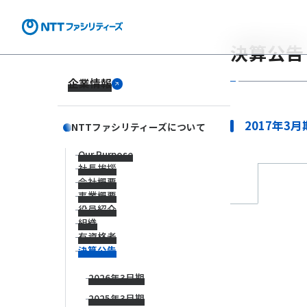
決算公告
企業情報
2017年3
NTTファシリティーズについて
Our Purpose
社長挨拶
会社概要
事業概要
役員紹介
組織
有資格者
決算公告
2026年3月期
2025年3月期