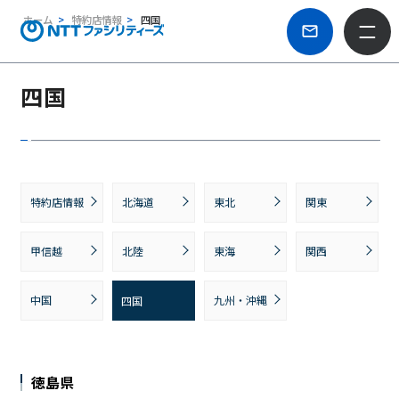
ホーム
特約店情報
四国
四国
特約店情報
北海道
東北
関東
甲信越
北陸
東海
関西
中国
九州・沖縄
四国
徳島県