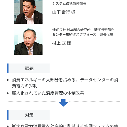
システム統括部付部長
山下 雷行 様
株式会社 日本総合研究所 基盤開発部門
センター集約タスクフォース 部長代理
村上 武 様
課題
消費エネルギーの大部分を占める、データセンターの消
費電力の抑制
属人化されていた温度管理の体制改善
対策
膨大な電力消費量を効率的に削減する空調システムの構