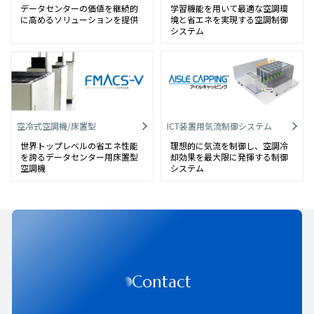
データセンターの価値を継続的
学習機能を用いて最適な空調環
に高めるソリューションを提供
境と省エネを実現する空調制御
システム
空冷式空調機/床置型
ICT装置用気流制御システム
世界トップレベルの省エネ性能
理想的に気流を制御し、空調冷
を誇るデータセンター用床置型
却効果を最大限に発揮する制御
空調機
システム
Contact