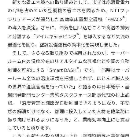
新たな省エネ策への取り組みとして、まずは総消費電力
の1/3を占めていた空調機の省エネを図るため、NTTファ
®
シリティーズが開発した高効率床置型空調機「FMACS
」
の導入を決定。さらに、冷気を囲い込むことで高温の排気
®
と分離する「アイルキャッピング
」を導入するなど気流の
最適化を図り、空調設備運転の効率化を実現しました。
そして、さらなる取り組みで採用されたのが、サーバー
ルーム内の温度分布のリアルタイムな可視化と空調の自動
®
制御を可能にする「Smart DASH
」です。「当時はサーバ
ールーム全体の温度環境を把握しきれず、ほとんど職人技
の世界で温度管理を行っていた」と語るのは日本総研・基
盤開発部門センター集約タスクフォース部長代理の村上武
様。「温度管理と調節が自動制御できるようになり、不安
感の解消だけでなく、管理に投入していた人材を他業務に
振り向けられるようになった」と、業務効率向上にも貢献
していると語ります。
こうした新たな取り組みにより、空調設備等の電気使用