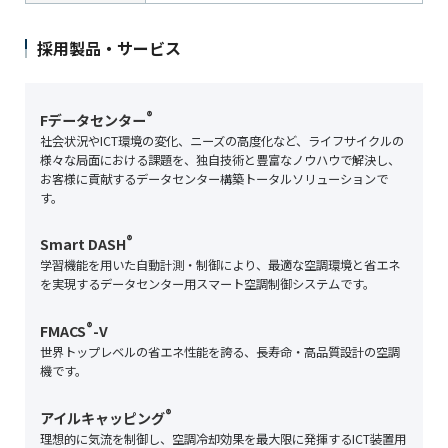
採用製品・サービス
®
Fデータセンター
社会状況やICT環境の変化、ニーズの高度化など、ライフサイクルの
様々な局面における課題を、独自技術と豊富なノウハウで解決し、
お客様に貢献するデータセンター構築トータルソリューションで
す。
®
Smart DASH
学習機能を用いた自動計測・制御により、最適な空調環境と省エネ
を実現するデータセンター用スマート空調制御システムです。
®
FMACS
-V
世界トップレベルの省エネ性能を誇る、長寿命・高品質設計の空調
機です。
®
アイルキャッピング
理想的に気流を制御し、空調冷却効果を最大限に発揮するICT装置用