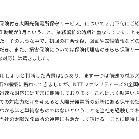
。
保険付き太陽光発電所保守サービス」について２月下旬にご
え時期が3月ということ、業務繁忙の時期と重なっていたこと
た。そのような中で、初回の打合せ後、図面や設備情報など
だき、また、損害保険については保険代理店のきらら保険サ
な対応には驚きました。
用しようと判断した背景は2つあり、まず一つは前述の対応ス
所の構築に携わってきましたが、NTTファシリティーズの全国
迅速な対応には非常に期待しております。これはよく勘違い
ての対応力だけを考えると太陽光発電所の近所にある保守会
わかるほど単純なものではないということを当社も経験して
当社の太陽光発電所の運用にも活かして頂ける」ことに期待