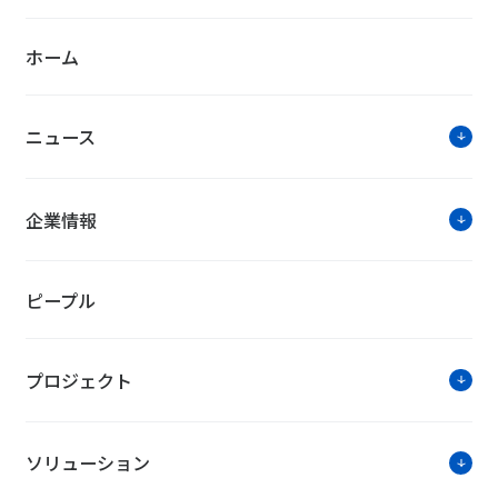
お知らせ・ニ
ホーム
第54回日本サインデザイン賞の受賞について
ニュース
LGBTQに関する取り組みが評価され、「PR
企業情報
【マンション電力提供サービス】電力会社の
企業情報、商品・サービス全般のお問い合わ
ピープル
ソリュー
プロジェクト
データセンター
ソリューション
～データセンターの課題解決に『包