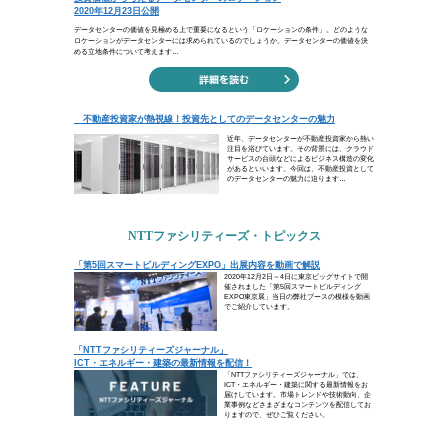
負けて退く人を弱しと思うなよ
（高杉晋作）
勝負に負けて撤退する人が弱い人だと
無謀な戦いを避けたのかもしれません
られる人を高く評価しました。やたら
状況を見定めて引くべき時には引きま
ビジネスコラム
投資価値から考えるデータセンターのロケーシ
不動産投資家が熱視線！投資先としてのデータ
トピックス
「第5回スマートビルディングEXPO」出展内容
「NTTファシリティーズジャーナル」 ICT・
お知らせ・ニュースリリース
第54回日本サインデザイン賞の受賞について
LGBTQに関する取り組みが評価され、「PRID