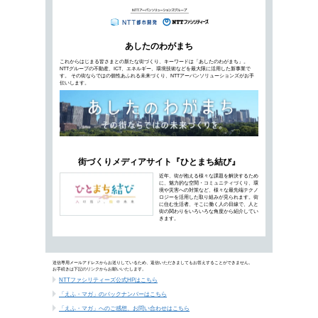
日本では地方分散化の取り組みが進む中で、小
タセンター」が注目されるようになっています
れも存在します。2つの動向と、街づくりへの
都市から地方へ、未来の街づくりは
イベン