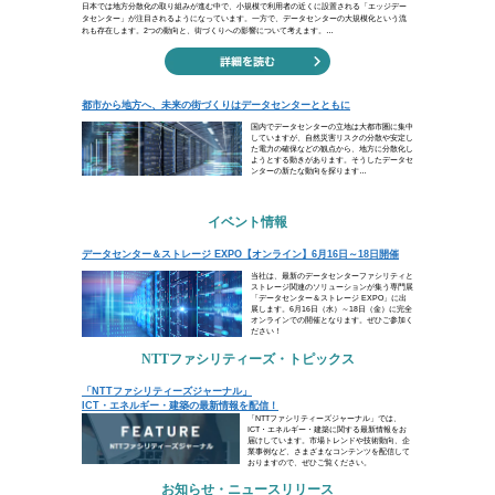
だれかを崇拝しすぎると、ほん
（トーベ・ヤンソン）
あこがれは情熱の源泉にもなりますが
ねません。ムーミンの作者として知ら
過ぎた傾倒について警告しています。
けましょう。
ビジネスコラム
エッジデータセンターが後押しする未来の街づ
都市から地方へ、未来の街づくりはデータセン
イベント情報
データセンター＆ストレージ EXPO【オンライン
トピックス
「NTTファシリティーズジャーナル」 ICT・
お知らせ・ニュースリリース
人事について