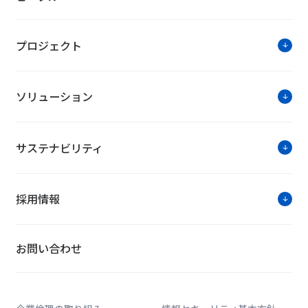
お知らせ・ニュースリリー
プロジェクト
大阪市初のPark-PFI活用事業「難波宮
「第35回 日経ニューオフィス賞」の受賞
ソリューション
NTTファシリティーズの組織の見直しに
サステナビリティ
ソリューションに関す
採用情報
お問い合わせは公式HPのWe
お問い合わせ