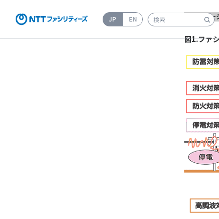
＜前のペー
JP
EN
検索キーワード入力
図1.ファ