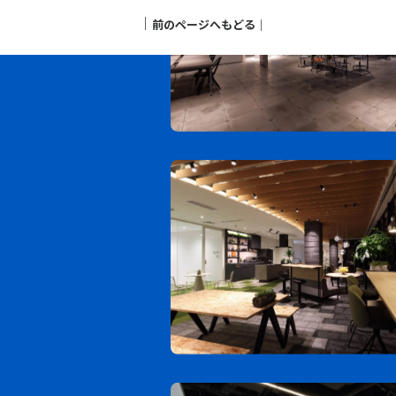
｜
前のページへもどる
｜