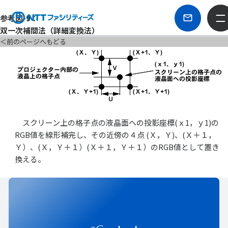
参考図-9：
双一次補間法（詳細変換法）
＜前のページへもどる
スクリーン上の格子点の液晶面への投影座標(ｘ1，ｙ1)の
RGB値を線形補完し、その近傍の４点 (Ｘ，Ｙ)、(Ｘ＋１，
Ｙ）、(Ｘ，Ｙ＋１）(Ｘ＋１，Ｙ＋１）のRGB値として置き
換える。