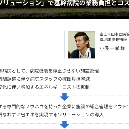
ソリューション」で基幹病院の業務負担とコ
富士吉田市立病
管理課 課長補佐
小俣 一孝 様
幹病院として、病院機能を停止させない施設管理
者間調整に伴う病院スタッフの稼働負担軽減
度化に伴い増加するエネルギーコストの抑制
する専門的なノウハウを持った企業に施設の総合管理をアウト
損なわずに省エネを実現するソリューションの導入