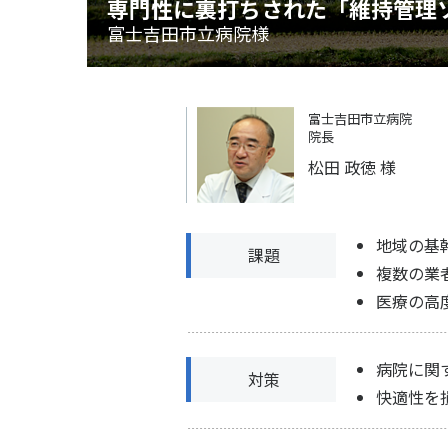
専門性に裏打ちされた「維持管理
富士吉田市立病院様
富士吉田市立病院
院長
松田 政徳 様
地域の基
課題
複数の業
医療の高
病院に関
対策
快適性を