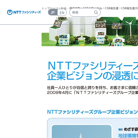
トップページ
>
社会・環境活動
>
CSRの取り組み
>
CSR報告書
> CSR報告書20
JP
EN
検索キーワード入力