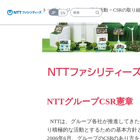
トップページ
>
社会・環境活動
>
CSRの取り
JP
EN
検索キーワード入力
NTTグループCSR憲章
NTTは、グループ各社が推進してきた
り積極的な活動とするための基本方針
2006年6月、グループのCSRのあり方