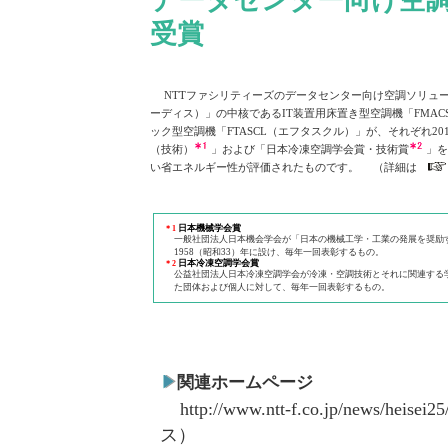
データセンター向け空
受賞
NTTファシリティーズのデータセンター向け空調ソリューシ
ーディス）」の中核であるIT装置用床置き型空調機「FMA
ック型空調機「FTASCL（エフタスクル）」が、それぞれ20
（技術）
」および「日本冷凍空調学会賞・技術賞
」を
い省エネルギー性が評価されたものです。 （詳細は
日本機械学会賞
＊1
一般社団法人日本機会学会が「日本の機械工学・工業の発展を奨励
1958（昭和33）年に設け、毎年一回表彰するもの。
日本冷凍空調学会賞
＊2
公益社団法人日本冷凍空調学会が冷凍・空調技術とそれに関連する
た団体および個人に対して、毎年一回表彰するもの。
関連ホームページ
http://www.ntt-f.co.jp/news/heisei2
ス）