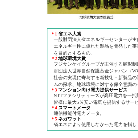
省エネ大賞
＊1
一般財団法人省エネルギーセンターが主
エネルギー性に優れた製品を開発した事
を目的とするもの。
地球環境大賞
＊2
フジサンケイグループが主催する顕彰制
財団法人世界自然保護基金ジャパン（W
社会の実現に寄与する新技術・新製品の
ムの探求、地球環境に対する保全意識の一
マンション向け電力提供サービス
＊3
NTTファシリティーズが高圧電力を一
皆様に最大5％安い電気を提供するサー
スマートメータ
＊4
通信機能付電力メータ。
ネガワット
＊5
省エネにより使用しなかった電力を指し