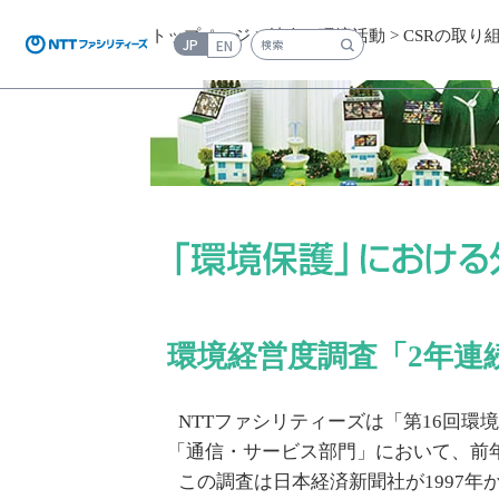
トップページ
>
社会・環境活動
>
CSRの取り
JP
EN
検索キーワード入力
環境経営度調査「2年連
NTTファシリティーズは「第16回環境
「通信・サービス部門」において、前
この調査は日本経済新聞社が1997