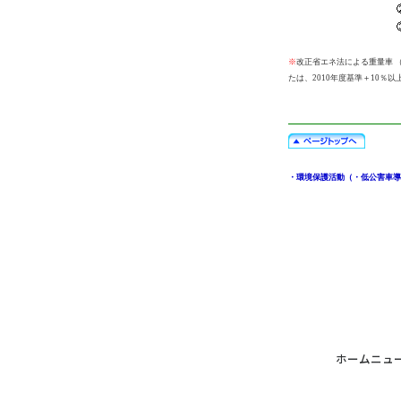
※
改正省エネ法による重量車 
たは、2010年度基準＋10％
・環境保護活動（・低公害車導
ホーム
ニュ