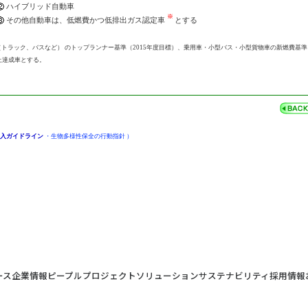
ハイブリッド自動車
その他自動車は、低燃費かつ低排出ガス認定車
とする
（トラック、バスなど） のトップランナー基準（2015年度目標）、乗用車・小型バス・小型貨物車の新燃費基準（
以上達成車とする。
入ガイドライン
・
生物多様性保全の行動指針
）
ース
企業情報
ピープル
プロジェクト
ソリューション
サステナビリティ
採用情報