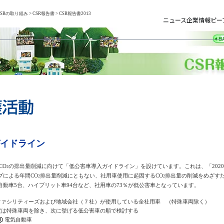
CSRの取り組み
>
CSR報告書
> CSR報告書2013
ニュース
企業情報
ピー
イドライン
CO
の排出量削減に向けて「低公害車導入ガイドライン」を設けています。これは、「202
2
プによる年間CO
排出量削減にともない、社用車使用に起因するCO
排出量の削減をめざす
2
2
自動車5台、ハイブリット車94台など、社用車の73％が低公害車となっています。
ァシリティーズおよび地域会社（７社）が使用している全社用車 （特殊車両除く）
定は特殊車両を除き、次に挙げる低公害車の順で検討する
電気自動車