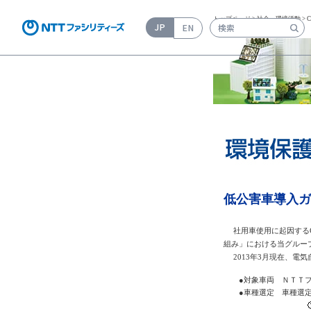
トップページ
>
社会・環境活動
>
JP
EN
検索キーワード入力
低公害車導入ガ
社用車使用に起因する
組み」における当グルー
2013年3月現在、電気
●対象車両 ＮＴＴフ
●車種選定 車種選