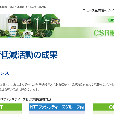
CSRの取り組み
>
CSR報告書
> CSR報告書2013
ニュース
企業情報
ピー
ンス
量と、これにより発生した温室効果ガスであるCO
や、環境汚染をまねく廃棄物などの排
2
環境負荷の低減に努めています。
TTファシリティーズおよび地域会社7社）