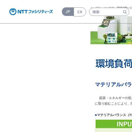
トップページ
>
社会・環境活動
>
JP
EN
検索キーワード入力
マテリアルバラ
資源・エネルギーの投入
に取り組むことにより、
■
マテリアルバランス（N