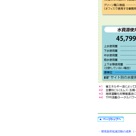
・
環境負荷低減活動の成果
（