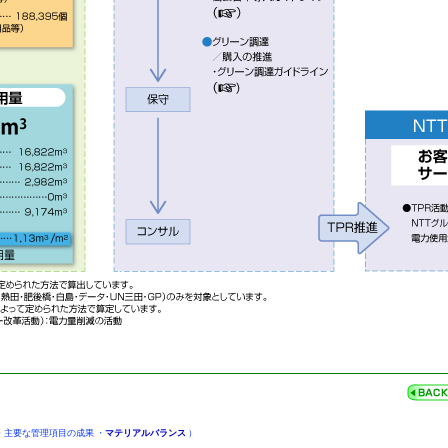
・
主要な管理項目の成果
・
マテリアルバランス
）