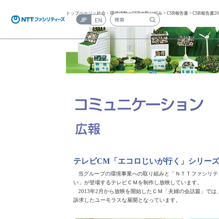
トップページ
>
社会・環境活動
>
CSRの取り組み
>
CSR報告書
> CSR報告書20
JP
EN
検索キーワード入力
テレビCM「エコロじいが行く」シリー
当グループの環境事業への取り組みと「ＮＴＴファシリテ
い」が登場するテレビＣＭを制作し放映しています。
2013年2月から放映を開始したＣＭ「夫婦の会話篇」で
訴求したユーモラスな展開となっています。