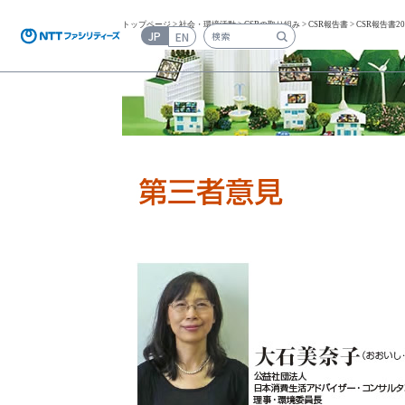
トップページ
>
社会・環境活動
>
CSRの取り組み
>
CSR報告書
> CSR報告書20
JP
EN
検索キーワード入力