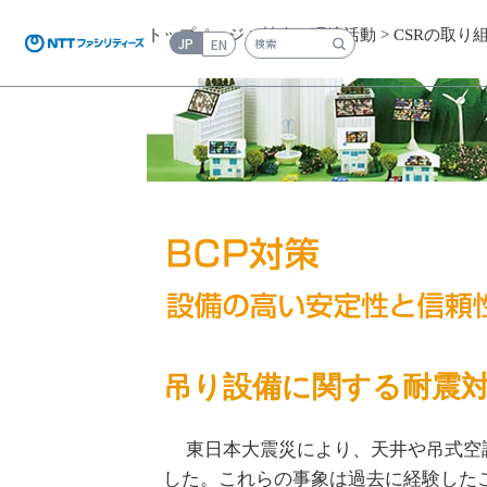
トップページ
>
社会・環境活動
>
CSRの取り
JP
EN
検索キーワード入力
吊り設備に関する耐震
東日本大震災により、天井や吊式空
した。これらの事象は過去に経験した