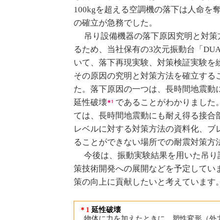
100kgを超える空調機の落下は人命
の確立が急務でした。
吊り設備機器の落下原因究明と対策
るため、当社保有の3次元振動台「DUAL
いて、落下再現実験、対策検証実験を
その原因の究明と対策方法を確立する
た。落下原因の一つは、長時間地震動
延性破壊
であることがわかりました
ては、長時間地震動にも耐え得る接合
レベルに対する対策方法の資料化、ブ
ることができない場所での耐震対策方
今後は、振動実験結果を用いた吊り
策技術開発への展開などを予定してい
策の向上に貢献したいと考えています
延性破壊
＊1
物体に力を加えたときに、塑性変形（外