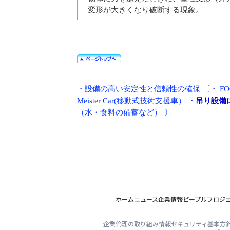
変形が大きくなり破断する現象。
・
設備の高い安定性と信頼性の確保
〔・
F
Meister Car(移動式技術支援車）
・
吊り設備
（水・食料の備蓄など）
〕
ホーム
ニュース
企業情報
ピープル
プロジ
企業倫理の取り組み
情報セキュリティ基本方