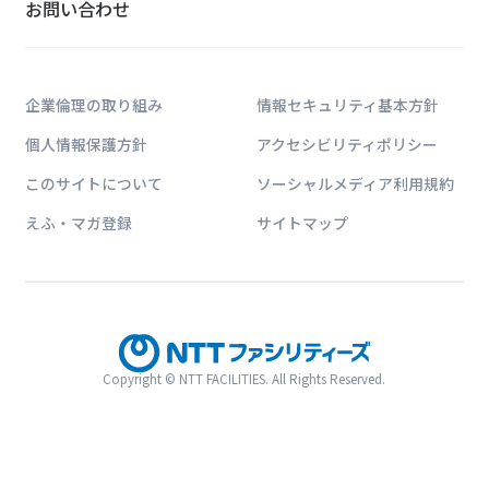
お問い合わせ
■会 場：パシフィコ横浜 Dホール[ 神奈川県横浜市西区み
■参加費：無料 ※要事前申込
イベントの詳細はこちらから
企業倫理の取り組み
情報セキュリティ基本方針
仏METRON社とオフィスビルや病
個人情報保護方針
アクセシビリティポリシー
NTTドコモ・ベンチャーズは、産業施設向けエネルギー最適化
このサイトについて
ソーシャルメディア利用規約
展開する仏METRON社に出資しました。当社はMET
加速していきます。
えふ・マガ登録
サイトマップ
ソリューション紹介
Copyright © NTT FACILITIES. All Rights Reserved.
電源供給無瞬断切替サービス
～システム
当社の独自
更改を可能
大容量UP