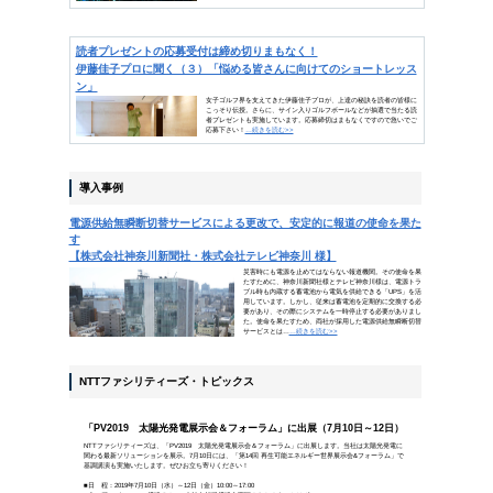
読者プレゼントの応募受付はまもな
伊藤佳子プロに聞く（３）「悩める皆さ
INDEX
ビジネスコラム
SDGsから考えるこれからのま
「Society 5.0」でまちづく
伊藤佳子プロに聞く（３）「悩
導入事例
電源供給無瞬断切替サービスに
株式会社神奈川新聞社・株式会社
トピックス
「PV2019 太陽光発電展示会
仏METRON社とオフィスビル
ソリューション
電源供給無瞬断切替サービス
無停電電源装置FUシリーズ