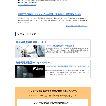
SDGsから考えるこれからのまち
2019年7月3日公開
国連が策定した「SDGs」。そこには、持続可能な社会を実
「住み続けられるまちづくりを」という都市をめぐる課題も
らのまちづくりについて考えます…
「SDGsから考えるこれか
「Society 5.0」でまちづくり
新しい社会の在
力によって社会
来は、まちづ
を読む>>