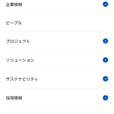
企業情報
【株式会社神奈川新聞社・株式会社
ピープル
プロジェクト
ソリューション
NTTファシリティーズ・トピック
サステナビリティ
「PV2019 太陽光発電展示会＆フ
NTTファシリティーズは、「PV2019 太陽光発電
採用情報
関わる最新ソリューションを展示。7月10日には、「第
基調講演も実施いたします。ぜひお立ち寄りください
■日 程：2019年7月10日（水）～12日（金）10:00～17: