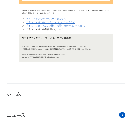
読者プレゼントの応募受付は締め
伊藤佳子プロに聞く（３）「悩め
ン」
女子ゴルフ界
こっそり伝授
者プレゼント
応募下さい！
ホーム
導入事例
ニュース
電源供給無瞬断切替サービスによる
す