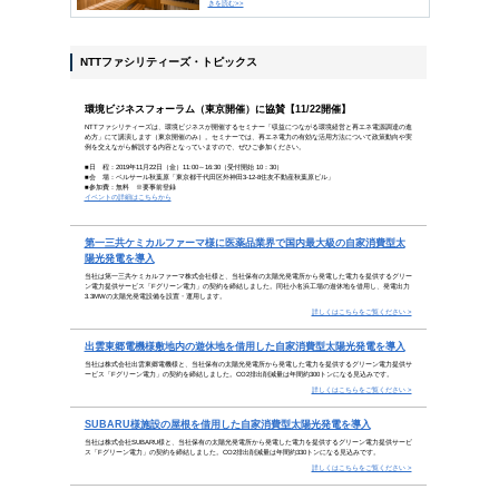
なりたかった自分になるのに、遅す
（ジョージ・エリオット）
「今から取り組んでも遅すぎる」と諦めてはいませんか
ジ・エリオットが語ったように、人生の可能性は無限。
INDEX
ビジネスコラム
専売から自由化へ、「電力シス
気持ちいい汗をかくために知っ
トピックス
環境ビジネスフォーラム（東京開
第一三共ケミカルファーマ様に
出雲東郷電機様敷地内の遊休地
SUBARU様施設の屋根を借用