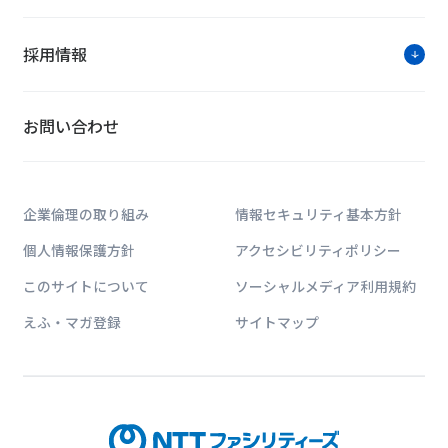
陽光発電を導入
当社は第一三共ケミカルファーマ株式会社様と、当社
採用情報
ン電力提供サービス「Fグリーン電力」の契約を締結
3.3MWの太陽光発電設備を設置・運用します。
お問い合わせ
出雲東郷電機様敷地内の遊休地を借
当社は株式会社出雲東郷電機様と、当社保有の太陽光
企業倫理の取り組み
情報セキュリティ基本方針
ービス「Fグリーン電力」の契約を締結しました。CO2
個人情報保護方針
アクセシビリティポリシー
このサイトについて
ソーシャルメディア利用規約
SUBARU様施設の屋根を借用した
えふ・マガ登録
サイトマップ
当社は株式会社SUBARU様と、当社保有の太陽光発
ス「Fグリーン電力」の契約を締結しました。CO2排出