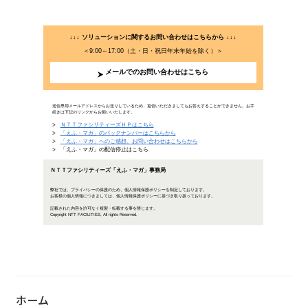
専売から自由化へ、「電力システ
2019年11月6日公開
日本で着々と進む「電力システム改革」。それについては、
憶に新しいことでしょう。しかし、電力システム改革は小
り組みが進められており、2020年には最終段階と呼ばれ
ついて解説します……
専売から自由化へ、「電力シス
気持ちいい汗をかくために知って
日本のみなら
レビや映画、
ホーム
り、幅広い層