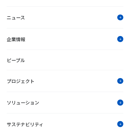
きを読む>>
ニュース
NTTファシリティーズ・トピック
企業情報
環境ビジネスフォーラム（東京開催）に
ピープル
NTTファシリティーズは、環境ビジネスが開催するセ
め方」にて講演します（東京開催のみ）。セミナーで
例を交えながら解説する内容となっていますので、ぜ
プロジェクト
■日 程：2019年11月22日（金）11:00～16:30（受付開始
■会 場：ベルサール秋葉原「東京都千代田区外神田3-1
■参加費：無料 ※要事前登録
ソリューション
イベントの詳細はこちらから
サステナビリティ
第一三共ケミカルファーマ様に医薬