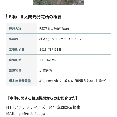
F瀬戸Ⅱ太陽光発電所の概要
施設名称
F瀬戸Ⅱ太陽光発電所
事業者
株式会社NTTファシリティーズ
工事開始日
2018年9月11日
発電開始日
2019年1月23日
設置容量
1,989kW
想定年間発電量
約2,460MWh（一般家庭消費電力 約683世帯分）
【本件に関する報道機関からのお問合せ先】
NTTファシリティーズ 経営企画部広報室
MAIL：pr@ntt-f.co.jp