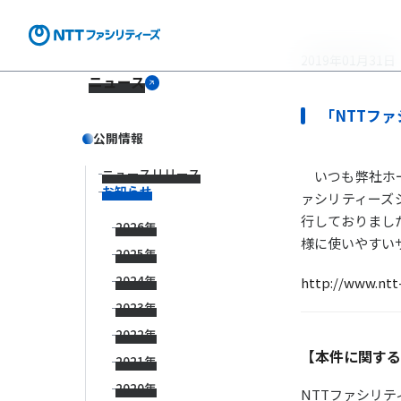
2019年01月31日
ニュース
「NTTファ
公開情報
ニュースリリース
いつも弊社ホー
お知らせ
ァシリティーズジ
行しておりました
2026年
様に使いやすい
2025年
2024年
http://www.ntt-f
2023年
2022年
【本件に関する
2021年
2020年
NTTファシリ