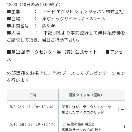
18:00（10日のみ17:00終了）
■主催 ： リード エグジビション ジャパン株式会社
■会場 ： 東京ビッグサイト 西1・2ホール
■小間番号 ： 西5-46
■入場 ： 下記URLより事前登録して無料招待券を
ご請求して頂き、当日ご持参下さい。
■第11回 データセンター展 【春】公式サイト
■アクセ
ス
外部講師をお招きし、当社ブースにてプレゼンテーション
を行います。
日時
講演タイトル（仮称）
5/9（木）13：10～13：40
災害に強い、データセンターを
データセ
核としたマイクログリッド
5/10（金）13：10～13：40
ICT装置の最新潮流と
HP
高発熱ラックの冷却技術