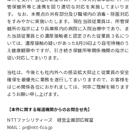
管保健所等と連携を図り適切な対応を実施してまいりま
す。 なお、本拠点の共有部分及び職場内の消毒・除菌対応
をすみやかに実施いたします。 現在当該従業員は、所管保
健所の指示により兵庫県内の病院に入院治療中であり、ま
た当該従業員との濃厚接触者と認定された従業員３名につ
いては、濃厚接触の疑いがあった8月19日より自宅待機のう
え健康観察中ですが、引き続き保健所等関係機関の指示に
従い対応してまいります。
当社は、今後とも社内外への感染拡大抑止と従業員の安全
確保を最優先に業務を遂行してまいりますので、お客様を
はじめ関係各位におかれましては、何卒ご理解を賜ります
ようお願い申し上げます。
【本件に関する報道機関からのお問合せ先】
NTTファシリティーズ 経営企画部広報室
MAIL：pr@ntt-f.co.jp