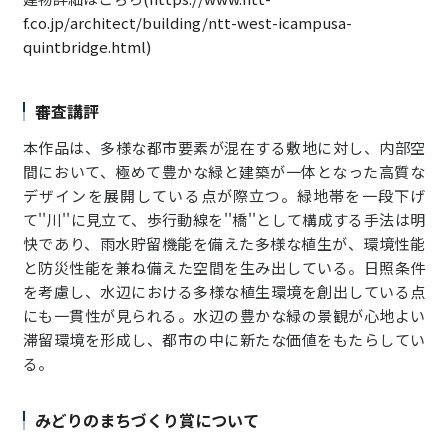
f.co.jp/architect/building/ntt-west-icampusa-
quintbridge.html)
審査講評
本作品は、多様な都市要素が混在する敷地に対し、内部空
間において、極めて豊かな緑と建築が一体となった高質な
デザインを展開している点が際立つ。緑地帯を一段下げ
て''川''に見立て、歩行動線を''橋''として構成する手法は明
快であり、雨水貯留機能を備えた多様な植生が、環境性能
と防災性能を兼ね備えた空間を生み出している。日照条件
を考慮し、水辺における多様な植生環境を創出している点
にも一貫性が見られる。水辺の豊かな緑の景観が心地よい
滞留環境を形成し、都市の中に新たな価値をもたらしてい
る。
みどりのまちづくり賞について