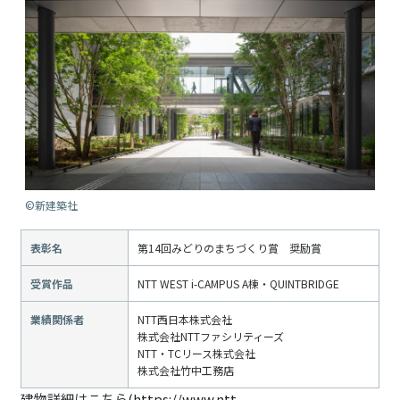
©新建築社
表彰名
第14回みどりのまちづくり賞 奨励賞
受賞作品
NTT WEST i-CAMPUS A棟・QUINTBRIDGE
業績関係者
NTT西日本株式会社
株式会社NTTファシリティーズ
NTT・TCリース株式会社
株式会社竹中工務店
建物詳細はこちら
(https://www.ntt-