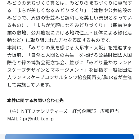
みどりのまちづくり賞とは、みどりのまちづくりに貢献す
る「まちが美しくなるみどりづくり」（建物や公共施設の
みどりで、周辺の街並みと調和した美しい景観となってい
るもの）、「まちが笑顔になるみどりづくり」（駅前や企
業の敷地、公共施設における地域住民・団体による緑化活
動など）に取り組まれた方々を表彰するものです。
本賞は、「みどりの風を感じる大都市・大阪」を推進する
大阪府、「自然と人間との共生」を掲げる公益財団法人国
際花と緑の博覧会記念協会、並びに「みどり豊かなランド
スケープデザインとマネージメント」を目指す一般社団法
人ランドスケープコンサルタンツ協会関西支部の3者が主催
して実施しています。
本件に関するお問い合わせ先
（株）NTTファシリティーズ 経営企画部 広報担当
MAIL：pr@ntt-f.co.jp