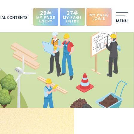
28卒
27卒
MY PAGE
IAL CONTENTS
MY PAGE
MY PAGE
LOGIN
MENU
ENTRY
ENTRY