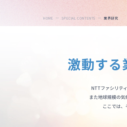
HOME
SPECIAL CONTENTS
業界研究
激動する
NTTファシリテ
また地球規模の気
ここでは、