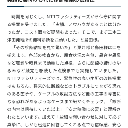
時期を同じくし、NTTファシリティーズから保守に関す
る提案を受けました。「実績、ノウハウがあることは分か
ったが、コスト面など疑問もあった。そこで、まず三木三
津田発電所の無料診断をお願いした」と島田様。
「その診断結果を見て驚いた」と粟井様と島田様は口を
揃えます。各部の検査から、腐食状況の有無、異音や異臭
など聴覚や嗅覚まで動員した点検、さらに配線の締付のゆ
るみなど触覚も駆使した点検までも実施していました。
NTTファシリティーズでは、緊急性の高い箇所の改修提案
はもちろん、将来的に断線などのトラブルにつながる恐れ
のある箇所や、ケーブルの敷設方法など他の工事の障害に
なる恐れがあるようなケースまで細かくチェック。「診断
の内容は期待していた以上」「安定稼働に必要」と理解さ
れたといいます。加えて「些細な問い合わせに対して必ず
真摯に、しかも迅速に回答してくれる点でも信頼感、安心