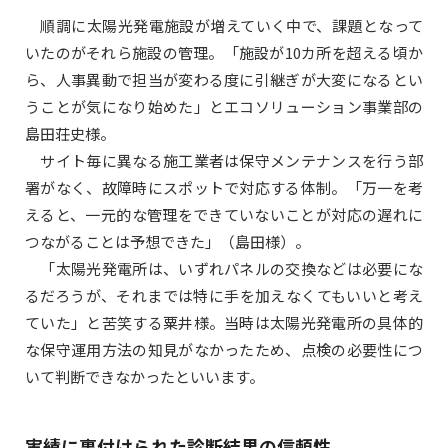
順調に太陽光発電施設が増えていく中で、課題となって
いたのがそれら施設の管理。「施設が10カ所を超える頃か
ら、人事異動で担当が変わる度に引継ぎが大変になるとい
うことが気になり始めた」とエコソリューション事業部の
島田荘史様。
サイト毎に異なる施工業者は保守メンテナンスを行う部
署がなく、故障時にスポットで対応する体制。「万一を考
えると、一元的な管理をできていないことが対応の遅れに
つながることは予想できた」（島田様）。
「太陽光発電所は、いずれパネルの交換などは必要にな
るだろうが、それまでは特に手を加えなくてもいいと考え
ていた」と苦笑する粟井様。当時は太陽光発電所の具体的
な保守運用方法の知見がなかったため、点検の必要性につ
いて判断できなかったといいます。
実績に裏付けられた診断結果の信頼性