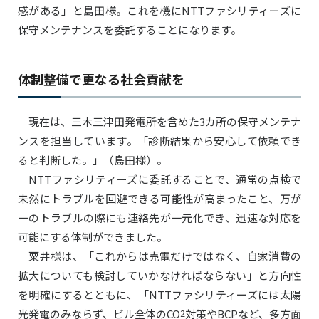
感がある」と島田様。これを機にNTTファシリティーズに
保守メンテナンスを委託することになります。
体制整備で更なる社会貢献を
現在は、三木三津田発電所を含めた3カ所の保守メンテナ
ンスを担当しています。「診断結果から安心して依頼でき
ると判断した。」（島田様）。
NTTファシリティーズに委託することで、通常の点検で
未然にトラブルを回避できる可能性が高まったこと、万が
一のトラブルの際にも連絡先が一元化でき、迅速な対応を
可能にする体制ができました。
粟井様は、「これからは売電だけではなく、自家消費の
拡大についても検討していかなければならない」と方向性
を明確にするとともに、「NTTファシリティーズには太陽
光発電のみならず、ビル全体のCO
2
対策やBCPなど、多方面