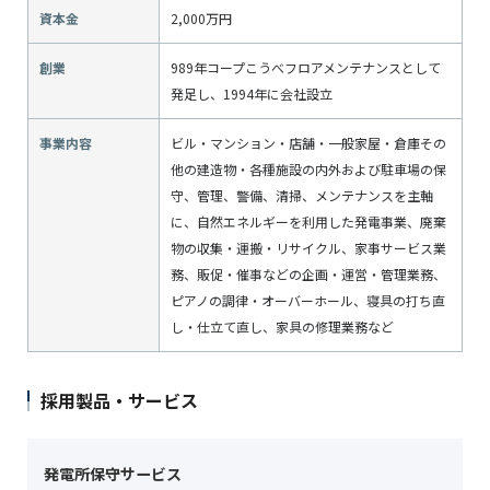
資本金
2,000万円
創業
989年コープこうべフロアメンテナンスとして
発足し、1994年に会社設立
事業内容
ビル・マンション・店舗・一般家屋・倉庫その
他の建造物・各種施設の内外および駐車場の保
守、管理、警備、清掃、メンテナンスを主軸
に、自然エネルギーを利用した発電事業、廃棄
物の収集・運搬・リサイクル、家事サービス業
務、販促・催事などの企画・運営・管理業務、
ピアノの調律・オーバーホール、寝具の打ち直
し・仕立て直し、家具の修理業務など
採用製品・サービス
発電所保守サービス