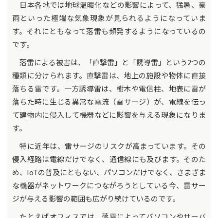
日本各地では地球温暖化などの影響によって、猛暑、豪
雨といった極端な気象現象が見られるようになっていま
す。それにともなって落雷も頻発するようになっているの
です。
落雷による被害は、「直撃雷」と「誘導雷」という2つの
種類に分けられます。直撃雷は、地上の施設や物体に直接
落ちる雷です。一方誘導雷は、樹木や電信柱、地表に雷が
落ちた時に生じる異常な電流（雷サージ）が、電線を伝っ
て建物内に侵入して機器などに影響を与える現象になりま
す。
特に近年は、雷サージのリスクが高まっています。その
侵入経路は電線だけでなく、通信線にも及びます。そのた
め、IoTの普及にともない、パソコンだけでなく、さまざま
な機器がネットワークにつながろうとしている今、雷サー
ジが与える影響の範囲も広がり続けているのです。
たとえばオフィスでは、落雷によってパソコンやサーバ