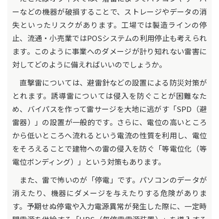
ーなどの機器が破損することで、ストレージやデータの消
失といったリスクがあります。工場では製造ラインの停
止、流通・小売業ではPOSシステムの利用停止も考えられ
ます。このように事業へのダメージが計り知れない雷害に
対してどのように備えればいいのでしょうか。
直撃雷については、避雷針などの設置による防災対策が
とれます。誘導雷については侵入を防ぐことが困難なた
め、バイパスを作って雷サージを大地に逃がす「SPD（避
雷器）」の設置が一般的です。さらに、電位の高いところ
から低いところへ流れるという電流の性質を利用し、電位
をそろえることで建物への雷の侵入を防ぐ「等電位化（等
電位ボンディング）」という対策もあります。
また、雷で怖いのが「停電」です。パソコンのデータが
消えたり、機器にダメージを与えたりする危険がありま
す。予期せぬ停電や入力電源異常が発生した際に、一定時