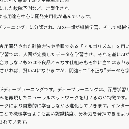
取り込んだ需要予測や生産現場にお
にした故障予測など、定型化され
する用途を中心に開発実用化が進んでいます。
ープラーニング」に分類され、AIの一部が機械学習、そして機械
専用開発された計算方法や手順である「アルゴリズム」を用い
学習では、人間が定義したデータを学習させ、それを基にAI
合致しないものは不良品とみなす仕組みもそれに当てはまり
習させれば、賢いAIになりますが、間違って“不正な”データを
ディープラーニングです。ディープラーニングは、深層学習
みを再現したニューラルネットワークを用いるのが特徴です
ークにより自動的に学習しながら進化していきます。インタ
ことで機械学習よりも高い認識精度、分析力を発揮できるよ
されています。