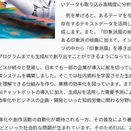
いデータも取り込み高精度に分析
例を挙げると、あるテーマを与
存在するテキストデータを活用
成します。また、「印象派風の絵
ある印象派の絵画に加えて、イ
ツの中から「印象派風」を導き
プログラムまでも生成AIで創り出すことができるようになって
ビスが続々と登場し、日本でも一部の企業が導入に舵を切って
検索システムを構築しました。そこでは社内資料を学習させた生成
を理解できる仕組みを作り、業務の効率化を図っています。ま
AIチャットボットの導入に加え、生成AIを活用した需要予測に
効率化やビジネスの企画・開発といった知的労働に関わる分野に、
率化や創作活動の自動化が期待される一方、その普及により
といった社会的な問題が生まれています。そのためEUは、202