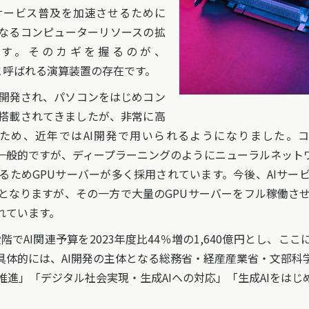
サービス普及を加速させるために
なるコンピューターリソースの拡
す。そのカギを握るのが、
 Unit）と呼ばれる演算装置の存在です。
開発され、パソコンをはじめコン
搭載されてきましたが、非常に高
ため、近年ではAI開発で用いられるようになりました。
ng Unit）が一般的ですが、ディープラーニングのようにニューラル
るためGPUサーバーが多く採用されています。今後、AIサー
となりますが、その一方で大量のGPUサーバーをフル稼働さ
れています。
でAI関連予算を2023年度比44％増の1,640億円とし、こ
具体的には、AI開発の主体となる総務省・経産産業省・文部科学
進」「デジタル社会実現・生成AIへの対応」「生成AIをはじ