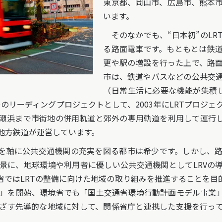
東京都、岡山市、広島市、熊本市
います。
そのなかでも、“日本初”のLR
る路面電車です。もともとは鉄
更や駅の増設を行った上で、路
市は、鉄道やバスなどの公共交
（日常生活に必要な機能が集積
のリーディングプロジェクトとして、2003年にLRTプロジ
瀬浜まで市街地の併用軌道と郊外の専用軌道を利用して運行
地方鉄道が運営しています。
を軸に公共交通機関の充実を図る都市は希少です。しかし、
景に、地球環境や利用者に優しい公共交通機関としてLRVの
省ではLRTの整備に向けた地域の取り組みを推進することを目
事業」を開始、環境省でも「国土交通省環境行動計画モデル事業
ざす先導的な地域に対して、関係省庁と連携した支援を行っ