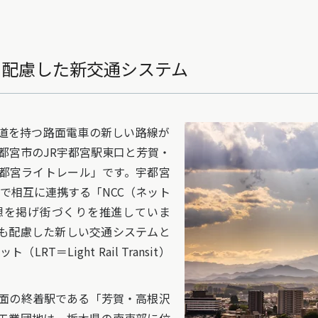
も配慮した新交通システム
軌道を持つ路面電車の新しい路線が
都宮市のJR宇都宮駅東口と芳賀・
宇都宮ライトレール」です。宇都宮
いで相互に連携する「NCC（ネット
想を掲げ街づくりを推進していま
も配慮した新しい交通システムと
T＝Light Rail Transit）
面の終着駅である「芳賀・高根沢