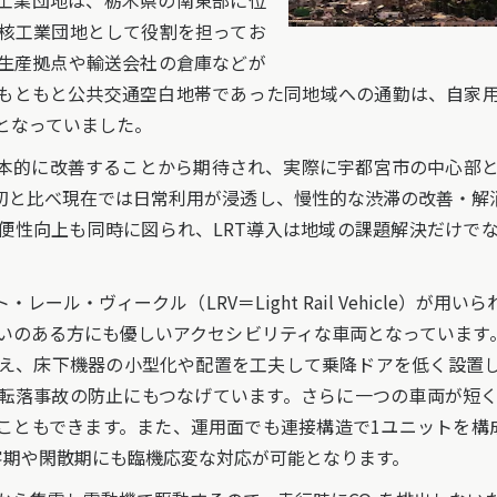
工業団地は、栃木県の南東部に位
核工業団地として役割を担ってお
生産拠点や輸送会社の倉庫などが
もともと公共交通空白地帯であった同地域への通勤は、自家
となっていました。
本的に改善することから期待され、実際に宇都宮市の中心部
当初と比べ現在では日常利用が浸透し、慢性的な渋滞の改善・解
便性向上も同時に図られ、LRT導入は地域の課題解決だけで
ール・ヴィークル（LRV＝Light Rail Vehicle）が
いのある方にも優しいアクセシビリティな車両となっています。
え、床下機器の小型化や配置を工夫して乗降ドアを低く設置
転落事故の防止にもつなげています。さらに一つの車両が短
こともできます。また、運用面でも連接構造で1ユニットを構
客期や閑散期にも臨機応変な対応が可能となります。