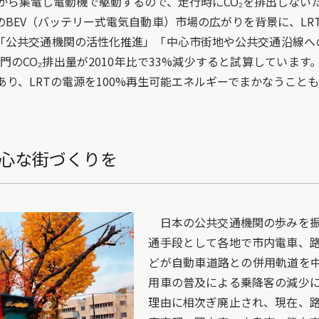
ら集電し電動機で駆動するので、走行時にCO₂を排出しない
のBEV（バッテリー式電気自動車）市場の広がりを背景に、LR
た「公共交通機関の活性化推進」「中心市街地や公共交通沿線へ
部門のCO₂排出量が2010年比で33%減少すると試算していま
り、LRTの電源を100%再生可能エネルギーでまかなうこと
安心な街づくりを
日本の公共交通機関の歩みを振
通手段として各地で市内電車、
どが自動車道路との併用軌道を
用車の普及による乗降客の減少
理由に相次ぎ廃止され、現在、