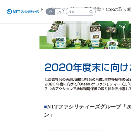
トップページ
>
社会・環境活動
>
CSRの取り
JP
EN
検索キーワード入力
■
NTTファシリティーズグループ「2
ン」