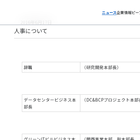
ニュース
企業情報
ピー
2016年6月17日
人事について
辞職
（研究開発本部長）
データセンタービジネス本
（DC&BCPプロジェクト本部
部長
グリーンITビルビジネス本
（関西事業本部 副本部長