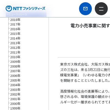
2018年
2017年
電力小売事業に関
2016年
2015年
2014年
2013年
2012年
2011年
2010年
2009年
東京ガス株式会社、大阪ガス株
2008年
ズの三社は、来る3月21日に施
2007年
模電気事業」（いわゆる電力小
2006年
2005年
を開始することといたしました
2004年
2003年
高度情報化社会の進展等により
2002年
想される中、環境保護の観点か
2001年
ルギー化が一層求められてきて
2000年
1999年