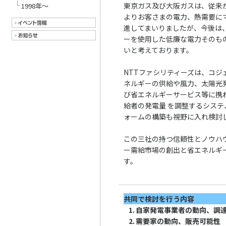
東京ガス及び大阪ガスは、従来
1998年～
よりお客さまの電力、熱需要に
進してまいりましたが、今後は
ーを使用した低廉な電力そのも
いと考えております。
NTTファシリティーズは、コ
ネルギーの供給や風力、太陽光
び省エネルギーサービス等に携
給者の発電量 を調整するシス
ォームの構築も視野に入れ検討
この三社の持つ信頼性とノウハ
ー需給市場の創出と省エネルギ
す。
共同で検討を行う内容
1.
自家発電事業者の動向、調
2.
需要家の動向、販売可能性