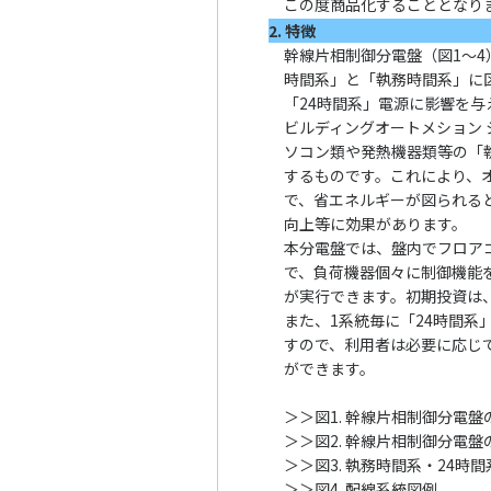
この度商品化することとなり
2. 特徴
幹線片相制御分電盤（図1～4
時間系」と「執務時間系」に
「24時間系」電源に影響を
ビルディングオートメション 
ソコン類や発熱機器類等の「
するものです。これにより、
で、省エネルギーが図られる
向上等に効果があります。
本分電盤では、盤内でフロア
で、負荷機器個々に制御機能
が実行できます。初期投資は
また、1系統毎に「24時間系
すので、利用者は必要に応じ
ができます。
＞＞図1. 幹線片相制御分電盤
＞＞図2. 幹線片相制御分電盤
＞＞図3. 執務時間系・24時
＞＞図4. 配線系統図例