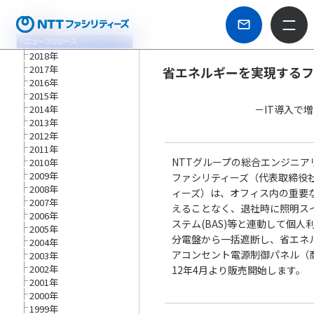
2018年
2017年
省エネルギーを実現する
2016年
2015年
2014年
－IT導入で
2013年
2012年
2011年
NTTグループの総合エンジニア
2010年
2009年
ファシリティーズ（代表取締役
2008年
ィーズ）は、オフィス内の重要
2007年
えることなく、退社時に照明ス
2006年
ステム(BAS)等と連動して個
2005年
分電盤から一括遮断し、省エネ
2004年
アコンセント電源制御パネル（
2003年
2002年
12年4月より販売開始します。
2001年
2000年
1999年