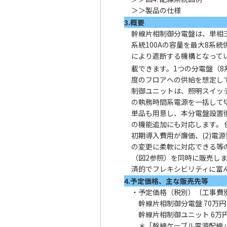
＞＞製品の仕様
3.概要
幹線片相制御分電盤は、単相
系統100Aの容量を最大8系
により遮断する機構となって
載できます。1つの分電盤（8
度のフロアへの供給を想定し
制御ユニットは、照明スイッ
の執務時間系電源を一括して
単品も用意し、本分電盤設置
の機能追加にも対応します。 
初期導入費用が廉価、(2)電
の変更に柔軟に対応できる等
（
図2参照
）を同時に販売し
済的でフレキシビリティに富
4.予定価格、主な販売先等
・
予定価格（税別）〔工事費
幹線片相制御分電盤 70万
幹線片相制御ユニット 6万
＊
「幹線ケーブル電源配線