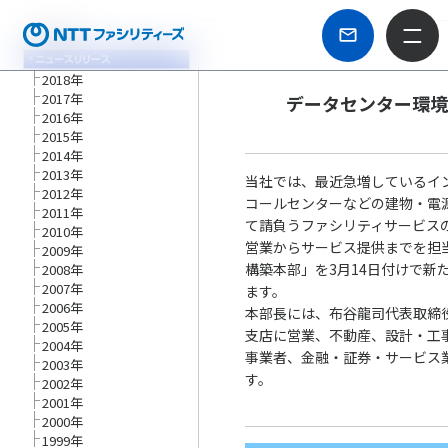
2018年
2017年
データセンター環
2016年
2015年
2014年
2013年
当社では、最近急増しているイ
2012年
コールセンターなどの建物・電
2011年
て請負うファシリティサービス
2010年
営業からサービス提供までを担
2009年
構築本部」を3月14日付けで新
2008年
2007年
ます。
2006年
本部長には、布谷龍司代表取締
2005年
支店に営業、不動産、設計・工事
2004年
事業者、金融・証券・サービス
2003年
す。
2002年
2001年
2000年
1999年