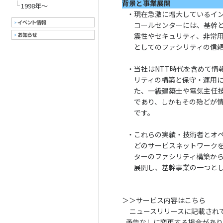
背景と事業展開
1998年～
・
現在急激に増大しているイン
コールセンターには、基幹
震性やセキュリティ、非常
としてのファシリティの信
・
当社はNTT時代を含めて情
リティの構築と保守・運用
た、一級建築士や電気主任
であり、しかもその殆どが
です。
・
これらの実績・技術者とオ
どのサービスネットワーク
ターのファシリティ構築か
展開し、基幹事業の一つと
＞＞サービス内容はこちら
ニュースリリースに記載され
予告なしに変更する場合があり