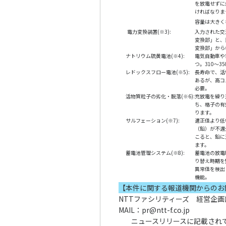
を放電せずに
ければなりま
容量は大きく
電力変換装置(※3):
入力された交
変換部」と、
変換部」から
ナトリウム硫黄電池(※4):
電気自動車や
つ。310～3
レドックスフロー電池(※5):
長寿命で、活
あるが、高コ
必要。
活物質粒子の劣化・脱落(※6):
充放電を繰り
ち、格子の有
ります。
サルフェーション(※7):
適正値より低
（鉛）が不還
こると、鉛に
ます。
蓄電池管理システム(※8):
蓄電池の放電
り替え時期を
異常値を検出
機能。
【本件に関する報道機関からのお
NTTファシリティーズ 経営企
MAIL：pr@ntt-f.co.jp
ニュースリリースに記載され