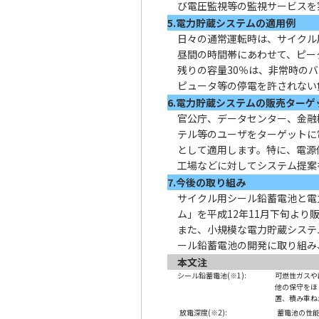
び電圧監視等の監視サービスを
5.電力貯蔵システムの適用例
日々の通常運転時は、サイクル
昼間の時間帯にあわせて、ピー
残りの容量30％は、非常時の
ピュータ等の停電を許されない
6.電力貯蔵システムの販売ターゲ
官公庁、データセンター、金融
テル等のユーザをターゲットに
として適用します。特に、電源
工場などに対してシステム提案
7.今後の取り組み
サイクル用シール鉛蓄電池と電
ム」を平成12年11月下旬より
また、小規模な電力貯蔵システ
ール鉛蓄電池の開発に取り組み
本文注
シール鉛蓄電池(※1):
可燃性ガスや
他の保守をほ
置、積み重ね
放電深度(※2):
蓄電池の性