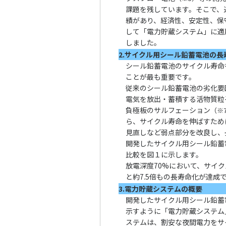
課題を残しています。そこで、
績があり、経済性、安定性、保
して「電力貯蔵システム」に適
しました。
2.サイクル用シール鉛蓄電池の長
シール鉛蓄電池のサイクル寿命
ことが最も重要です。
従来のシール鉛蓄電池の劣化要
電気を放出・蓄積する活物質粒
負極板のサルフェーション
（※
ら、サイクル寿命を伸ばすため
見直しなど弱点部分を改良し、
開発したサイクル用シール鉛蓄
比較を
図１
に示します。
放電深度70%において、サイクル
と約7.5倍もの長寿命化が達成
3.電力貯蔵システムの概要
開発したサイクル用シール鉛蓄
示すように「電力貯蔵システム
ステムは、割安な夜間電力をサ