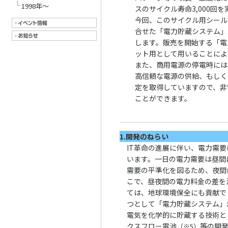
1998年～
スのサイクル寿命3,000回
今回、このサイクル用シール
合せた「電力貯蔵システム」
します。販売を開始する「電
ット用として用いることによ
また、商用電源の停電時には
高信頼な電源の供給、もしく
定を取得していますので、非
ことができます。
1.開発のねらい
IT革命の進展に伴い、電力需
います。一日の電力需要は昼間
需要の平準化を図るため、夜間
こで、昼夜間の電力料金の差を
ては、地球環境保全にも貢献で
つとして「電力貯蔵システム」
電気を化学的に貯蔵する技術と
クスフロー電池
等の開
（※5）