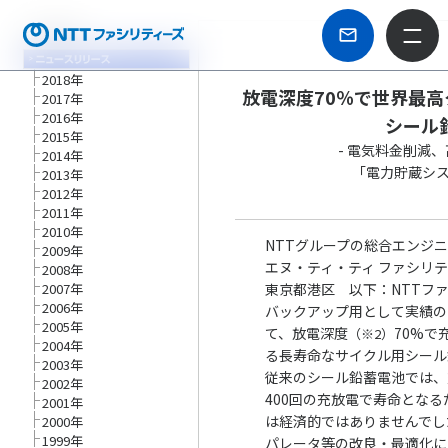
2018年
放電深度70％で世界最高
2017年
2016年
シール
2015年
- 電気料金削減
2014年
「電力貯蔵シス
2013年
2012年
2011年
2010年
NTTグループの総合エンジ
2009年
エヌ・ティ・ティ ファシリ
2008年
2007年
東京都港区 以下：NTTフ
2006年
バックアップ用として実績の
2005年
て、放電深度
70%で
（※2）
2004年
る長寿命なサイクル用シール
2003年
従来のシール鉛蓄電池では、
2002年
400回の充放電で寿命とな
2001年
は経済的ではありませんでし
2000年
1999年
パレータ等の改良・最適化に