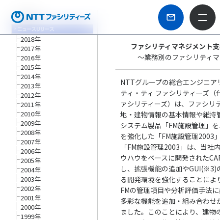
2018年
ファシリティマネジメント支
2017年
～業務別のファシリティマ
2016年
2015年
2014年
NTTグループの総合エンジニア
2013年
ティ・ティ ファシリティーズ（代
2012年
ァシリティーズ）は、ファシリテ
2011年
2010年
地・建物情報の基本情報や維持
2009年
システム製品「FM施設管理」
2008年
を強化した「FM施設管理200
2007年
「FM施設管理2003」は、当社
2006年
ウハウをベースに開発されたCA
2005年
し、拡張機能の追加やGUI(※
2004年
2003年
る開発環境を強化することによ
2002年
FMの管理項目や分析評価手法
2001年
多彩な機能を追加・組み合わせが
2000年
ました。このことにより、建物
1999年