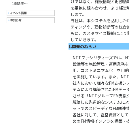
けではなく、施設情報と財務情
1998年～
を柔軟に組み合わせ、より経営
します。
当社は、本システムを活用したD
ティングや、建物診断等の総合
もに、カスタマイズ機能により業
していきます。
1.開発のねらい
NTTファシリティーズでは、
設備等の施設管理・運用業務
用、コストミニマム化」を目的
を実施しています。また、NT
社内において様々なFM支援シ
テムにより構築されたFMデー
させる「NTTグループFM支援
駆使した先進的なシステムによ
ットでのスピーディなFM関連
各社に対して、経営資源とし
めのFM情報インフラを構築・