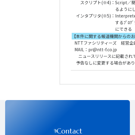
スクリプト(※4)
：
Scrip
るように
インタプリタ(※5)
：
Inter
するﾌﾟﾛ
にできる
【本件に関する報道機関からの
NTTファシリティーズ 経営企
MAIL：pr@ntt-f.co.jp
ニュースリリースに記載され
予告なしに変更する場合があり
Contact