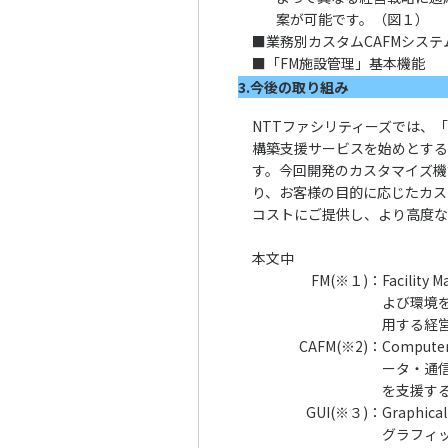
案が可能です。（
図１
）
■
業務別カスタムCAFMシステ
■
「FM施設管理」基本機能
3.今後の取り組み
NTTファシリティーズでは、
構築支援サービスを始めとする
す。今回開発のカスタマイズ機能
り、お客様の目的に応じたカス
コストにご提供し、より高度な
本文中
FM(※１)
：
Facili
よび環境
用する経
CAFM(※2)
：
Compute
ータ・通
を支援す
GUI(※３)
：
Graphic
グラフィ